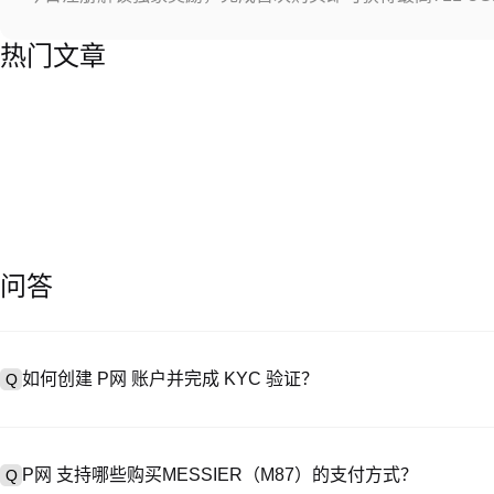
热门文章
问答
如何创建 P网 账户并完成 KYC 验证？
Q
创建账户需访问
注册页面
或下载 P网 应用（iOS/Android），
A
成验证。注册后进入 “设置→安全与验证”，上传有效身份证件和自拍。验
P网 支持哪些购买MESSIER（M87）的支付方式？
Q