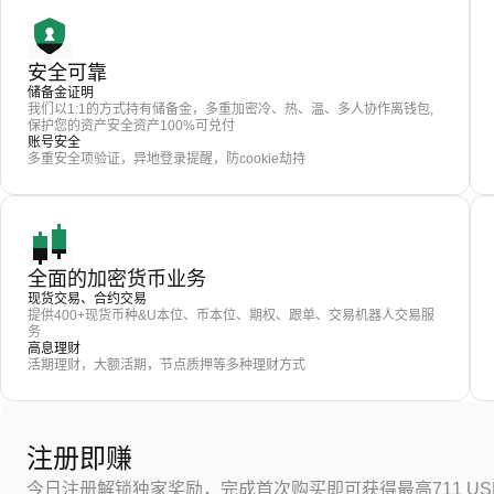
安全可靠
储备金证明
我们以1:1的方式持有储备金，多重加密冷、热、温、多人协作离钱包,
保护您的资产安全资产100%可兑付
账号安全
多重安全项验证，异地登录提醒，防cookie劫持
全面的加密货币业务
现货交易、合约交易
提供400+现货币种&U本位、币本位、期权、跟单、交易机器人交易服
务
高息理财
活期理财，大额活期，节点质押等多种理财方式
注册即赚
今日注册解锁独家奖励，完成首次购买即可获得最高711 US