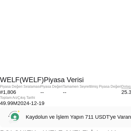
WELF(WELF)Piyasa Verisi
Piyasa Değeri Sıralaması
Piyasa Değeri
Tamamen Seyreltilmiş Piyasa Değeri
Dolaş
#1,806
--
--
25.
Toplam Arz
Çıkış Tarihi
49.99M
2024-12-19
Kaydolun ve İşlem Yapın 711 USDT'ye Varan