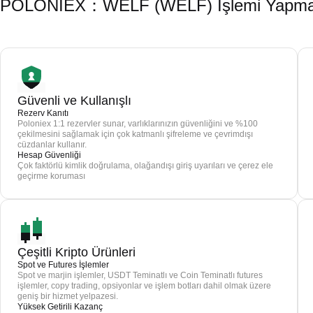
POLONIEX：WELF (WELF) İşlemi Yapmak İ
Güvenli ve Kullanışlı
Rezerv Kanıtı
Poloniex 1:1 rezervler sunar, varlıklarınızın güvenliğini ve %100
çekilmesini sağlamak için çok katmanlı şifreleme ve çevrimdışı
cüzdanlar kullanır.
Hesap Güvenliği
Çok faktörlü kimlik doğrulama, olağandışı giriş uyarıları ve çerez ele
geçirme koruması
Çeşitli Kripto Ürünleri
Spot ve Futures İşlemler
Spot ve marjin işlemler, USDT Teminatlı ve Coin Teminatlı futures
işlemler, copy trading, opsiyonlar ve işlem botları dahil olmak üzere
geniş bir hizmet yelpazesi.
Yüksek Getirili Kazanç