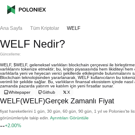
Ana Sayfa
Tüm Kriptolar
WELF
WELF Nedir?
Güncelleme:
WELF, $WELF, geleneksel varlıkları blockchain çerçevesi ile birleştirm
varlıklarını tokenize etmektir; bu, kripto piyasasında hem likiditeyi hem de
varlıklarla yeni ve heyecan verici şekillerde etkileşimde bulunmalarını sağl
Blockchain teknolojisinden yararlanarak, WELF kullanıcıların bu tokeniz
verimli bir şekilde sağlar. Bu, varlıkların finansal ekosistem içinde nas
zamanda pazarda yatırım ve katılım için yeni fırsatlar sunar.
Whitepaper
Github
X
WELF(WELF)Gerçek Zamanlı Fiyat
fiyat hareketlerini 1 gün, 30 gün, 60 gün, 90 gün, 1 yıl ve Poloniex'te li
görünümleriyle takip edin.
Ayrıntıları Görüntüle
--
+2.00%