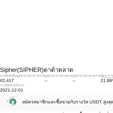
Sipher(SIPHER)ดาต้าตลาด
การจัดอันดับมูลค่าตามราคาตลาด
มูลค่าตามราคาตลาด
มูลค่าตามราคาตลาด
อัตราการ
#2,417
--
--
21.86
การเปิดตัวครั้งแรก
2021-12-01
สมัครสมาชิกและซื้อขายกับรางวัล USDT สูงสุ