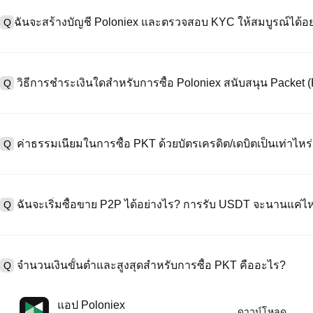
ฉันจะสร้างบัญชี Poloniex และตรวจสอบ KYC ให้สมบูรณ์ได้อย
Q
หากต้องการสร้างบัญชีผู้ใช้ กรุณาไปที่
หน้าลงทะเบียน
บนเว็บไซต์อย่าง
A
"ลงทะเบียน" ใช้อีเมลหรือหมายเลขโทรศัพท์ ตั้งรหัสผ่าน และตรวจสอบผ่า
วิธีการชำระเงินใดสำหรับการซื้อ Poloniex สนับสนุน Packet 
Q
"ความปลอดภัย" อัปโหลดเอกสาร Id ที่ถูกต้องของคุณ และถ่ายเซลฟี่เพื
ชั่วโมง
A
Poloniex สนับสนุน: 1) บัตรเครดิต/เดบิต (Visa/MasterCard) สำหรับการซ
ที่มีเสถียรภาพ (เช่น USDT) จากผู้ใช้รายอื่นผ่าน escrow; 3) การโอนเงินผ
ค่าธรรมเนียมในการซื้อ PKT ด้วยบัตรเครดิต/เดบิตเป็นเท่าไหร
Q
ซื้อขาย OTC สำหรับธุรกรรมขนาดใหญ่เกิน 100,000 USD พร้อมใบเสนอร
A
ค่าธรรมเนียมการชำระเงินผ่านบัตรเครดิตแตกต่างกันไปตามผู้ให้บริการบุค
ข้อมูลใด ๆ ของบัตรของคุณ หลังจากซื้อ USDT ด้วยบัตรของคุณแล้ว คุณ
ฉันจะเริ่มซื้อขาย P2P ได้อย่างไร? การรับ USDT จะนานแค่ไ
Q
การซื้อขายแบบสปอตมาตรฐาน (ต่ำถึง 0.05%) ใช้กับการซื้อขาย PKT/US
A
ไปที่หน้าซื้อขาย P2P เลือกโฆษณาของผู้ขาย (เช่น USDT) สร้างคำสั่ง
เป็นต้น) เมื่อผู้ขายยืนยันการรับเงิน USDT จะถูกปล่อยจาก escrow ไปยังกระ
จำนวนเงินขั้นต่ำและสูงสุดสำหรับการซื้อ PKT คืออะไร?
Q
กับวิธีการชำระเงินและเวลาตอบสนองของผู้ขาย
A
ขีดจำกัดขั้นต่ำและสูงสุดแตกต่างกันขึ้นอยู่กับวิธีการซื้อและระดับการต
แอป Poloniex
ดาวน์โหลด