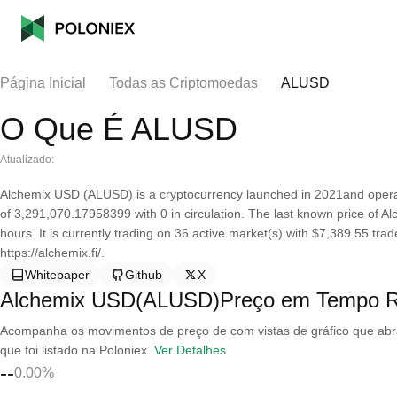
Página Inicial
Todas as Criptomoedas
ALUSD
O Que É ALUSD
Atualizado:
Alchemix USD (ALUSD) is a cryptocurrency launched in 2021and opera
of 3,291,070.17958399 with 0 in circulation. The last known price of 
hours. It is currently trading on 36 active market(s) with $7,389.55 tr
https://alchemix.fi/.
Whitepaper
Github
X
Alchemix USD(ALUSD)Preço em Tempo R
Acompanha os movimentos de preço de com vistas de gráfico que abran
que foi listado na Poloniex.
Ver Detalhes
--
0.00%