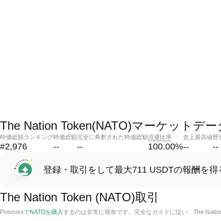
The Nation Token(NATO)マーケットデ
時価総額ランキング
時価総額
完全に希釈された時価総額
流通比率
史上最高値
歴
#2,976
--
--
100.00
%
--
--
登録・取引をして最大711 USDTの報酬を得
The Nation Token (NATO)取引
Poloniexで
NATOを購入
するのは非常に簡単です。完全なガイドに従い、The Natio