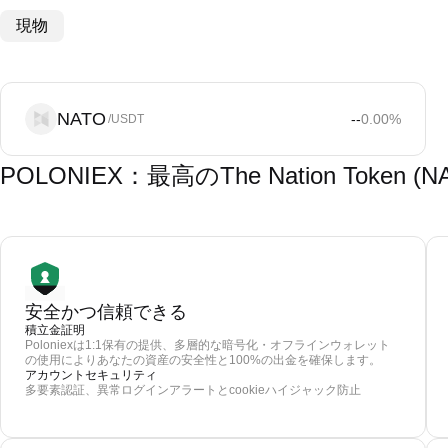
現物
NATO
--
0.00
%
/USDT
POLONIEX：最高のThe Nation Toke
安全かつ信頼できる
積立金証明
Poloniexは1:1保有の提供、多層的な暗号化・オフラインウォレット
の使用によりあなたの資産の安全性と100%の出金を確保します。
アカウントセキュリティ
多要素認証、異常ログインアラートとcookieハイジャック防止