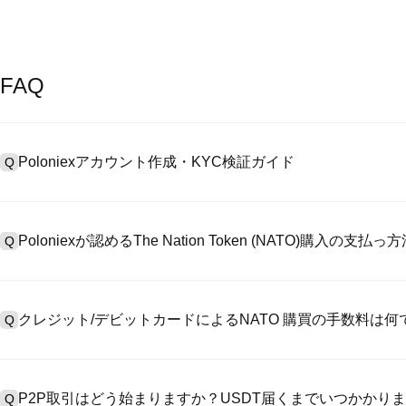
FAQ
Poloniexアカウント作成・KYC検証ガイド
Q
アカウント作成のために、公式サイトで
登録ページ
を訪問し、またはP
A
リックしてメールアドレスや電話番号を提供し、パスワードを設置し
Poloniexが認めるThe Nation Token (NATO)購入の支
Q
>「安全性」へ有効ID証明をアップし、自撮りしてKYC検証を完成
Poloniexが認める:1)ステーブルコイン（例えば、USDT）の即購買の
A
のユーザーからステーブルコイン（例えば、USDT）をエスクローで
クレジット/デビットカードによるNATO 購買の手数料は何
Q
入金）（プロセス1～3営業日かかる）;4）$100,000超えた大額
クレジットカード支払手数料は第三者の提供側次第で、一般的には0.5%
A
有しません。カードでUSDTを購入した後、即に現物マーケットにおいて
P2P取引はどう始まりますか？USDT届くまでいつかかり
Q
物取引手数料（0.05%まで低く）が必要です。