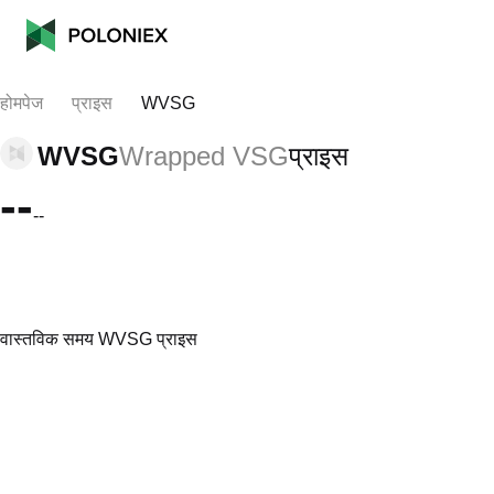
होमपेज
प्राइस
WVSG
WVSG
Wrapped VSG
प्राइस
--
--
वास्तविक समय WVSG प्राइस