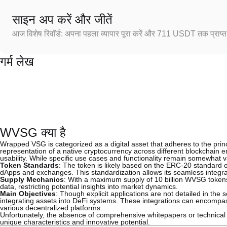
साइन अप करें और जीतें
आज विशेष रिवॉर्ड: अपना पहला व्यापार पूरा करें और 711 USDT तक प्राप्त 
गर्म लेख
WVSG क्या है
Wrapped VSG is categorized as a digital asset that adheres to the pri
representation of a native cryptocurrency across different blockchain 
usability. While specific use cases and functionality remain somewhat
Token Standards
: The token is likely based on the ERC-20 standard o
dApps and exchanges. This standardization allows its seamless integrat
Supply Mechanics
: With a maximum supply of 10 billion WVSG tokens, 
data, restricting potential insights into market dynamics.
Main Objectives
: Though explicit applications are not detailed in the 
integrating assets into DeFi systems. These integrations can encompa
various decentralized platforms.
Unfortunately, the absence of comprehensive whitepapers or technical
unique characteristics and innovative potential.