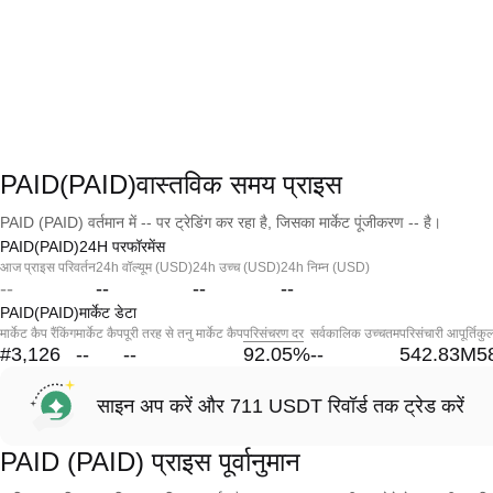
PAID(PAID)वास्तविक समय प्राइस
PAID (PAID) वर्तमान में -- पर ट्रेडिंग कर रहा है, जिसका मार्केट पूंजीकरण -- है।
PAID(PAID)24H परफॉरमेंस
आज प्राइस परिवर्तन
24h वॉल्यूम (USD)
24h उच्च (USD)
24h निम्न (USD)
--
--
--
--
PAID(PAID)मार्केट डेटा
मार्केट कैप रैंकिंग
मार्केट कैप
पूरी तरह से तनु मार्केट कैप
परिसंचरण दर
सर्वकालिक उच्चतम
परिसंचारी आपूर्ति
कुल
#3,126
--
--
92.05
%
--
542.83M
5
साइन अप करें और 711 USDT रिवॉर्ड तक ट्रेड करें
PAID (PAID) प्राइस पूर्वानुमान