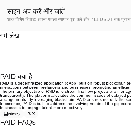
साइन अप करें और जीतें
आज विशेष रिवॉर्ड: अपना पहला व्यापार पूरा करें और 711 USDT तक प्राप्त 
गर्म लेख
PAID क्या है
PAID is a decentralized application (dApp) built on robust blockchain tec
interactions between freelancers and businesses, promoting an effici
The primary objective of PAID is to streamline how projects are managed
transparently. The platform alleviates the common issues of delayed pa
arrangements. By leveraging blockchain, PAID ensures not only the secur
In essence, PAID is built to address the evolving needs of the gig econo
businesses to engage talent more effectively.
श्वेतपत्र
X
PAID FAQs