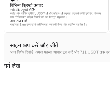
विभिन्न क्रिप्टो उत्पाद
स्पॉट और फ़्यूचर्स ट्रेडिंग
स्पॉट और मार्जिन ट्रेडिंग, USDT-M और कॉइन-M फ़्यूचर्स, फ़्यूचर्स कॉपी ट्रेडिंग, विकल्प
और ट्रेडिंग बॉट सहित सेवाओं की एक विस्तृत श्रृंखला।
उच्च उपज कमाई
मल्टीपल Earn उत्पादों में फ्लेक्सिबल, फ्लेक्सी मैक्स और स्टेकिंग शामिल हैं।
साइन अप करें और जीतें
आज विशेष रिवॉर्ड: अपना पहला व्यापार पूरा करें और 711 USDT तक प्राप
गर्म लेख