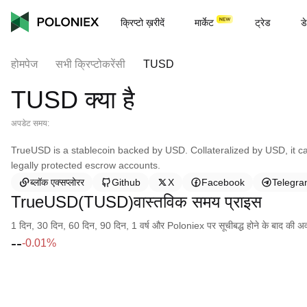
क्रिप्टो ख़रीदें
मार्केट
ट्रेड
डे
होमपेज
सभी क्रिप्टोकरेंसी
TUSD
TUSD क्या है
अपडेट समय:
TrueUSD is a stablecoin backed by USD. Collateralized by USD, it c
legally protected escrow accounts.
ब्लॉक एक्सप्लोरर
Github
X
Facebook
Telegr
TrueUSD(TUSD)वास्तविक समय प्राइस
1 दिन, 30 दिन, 60 दिन, 90 दिन, 1 वर्ष और Poloniex पर सूचीबद्ध होने के बाद की अवधि क
--
-0.01%