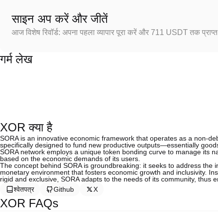
साइन अप करें और जीतें
आज विशेष रिवॉर्ड: अपना पहला व्यापार पूरा करें और 711 USDT तक प्राप्त 
गर्म लेख
XOR क्या है
SORA is an innovative economic framework that operates as a non-debt
specifically designed to fund new productive outputs—essentially goo
SORA network employs a unique token bonding curve to manage its nati
based on the economic demands of its users.
The concept behind SORA is groundbreaking: it seeks to address the ina
monetary environment that fosters economic growth and inclusivity. Ins
rigid and exclusive, SORA adapts to the needs of its community, thus e
श्वेतपत्र
Github
X
XOR FAQs