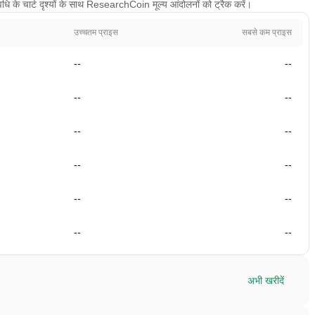
ि के चार्ट दृश्यों के साथ ResearchCoin मूल्य आंदोलनों को ट्रैक करें।
उच्चतम प्राइस
सबसे कम प्राइस
--
--
--
--
--
--
--
--
--
--
--
--
अभी खरीदें