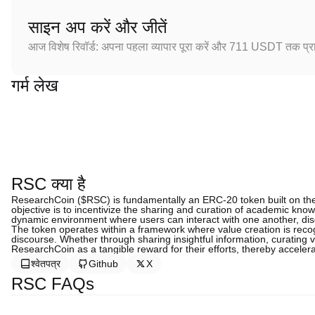
साइन अप करें और जीतें
आज विशेष रिवॉर्ड: अपना पहला व्यापार पूरा करें और 711 USDT तक प्राप
गर्म लेख
RSC क्या है
ResearchCoin ($RSC) is fundamentally an ERC-20 token built on the
objective is to incentivize the sharing and curation of academic kn
dynamic environment where users can interact with one another, discus
The token operates within a framework where value creation is recogn
discourse. Whether through sharing insightful information, curating v
ResearchCoin as a tangible reward for their efforts, thereby accelerat
श्वेतपत्र
Github
X
RSC FAQs