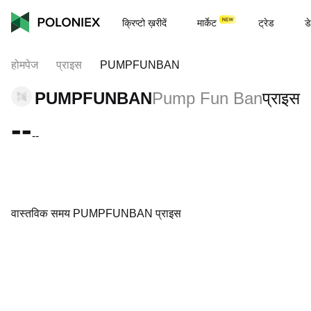
क्रिप्टो ख़रीदें
मार्केट
ट्रेड
डे
होमपेज
प्राइस
PUMPFUNBAN
PUMPFUNBAN
Pump Fun Ban
प्राइस
--
--
वास्तविक समय PUMPFUNBAN प्राइस