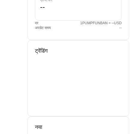
प्राप्त करें
दर
1PUMPFUNBAN = --USD
अपडेट समय
--
ट्रेंडिंग
नया