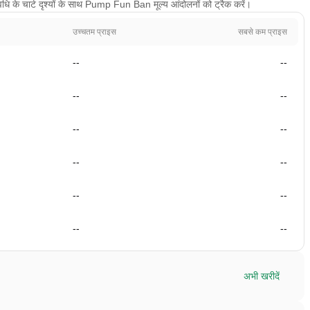
ि के चार्ट दृश्यों के साथ Pump Fun Ban मूल्य आंदोलनों को ट्रैक करें।
उच्चतम प्राइस
सबसे कम प्राइस
--
--
--
--
--
--
--
--
--
--
--
--
अभी खरीदें