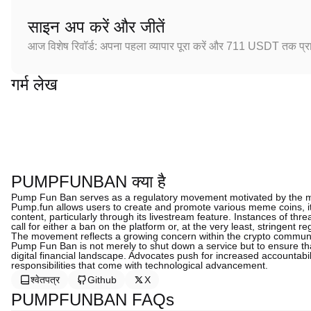
साइन अप करें और जीतें
आज विशेष रिवॉर्ड: अपना पहला व्यापार पूरा करें और 711 USDT तक प्राप
गर्म लेख
PUMPFUNBAN क्या है
Pump Fun Ban serves as a regulatory movement motivated by the misu
Pump.fun allows users to create and promote various meme coins, it
content, particularly through its livestream feature. Instances of thr
call for either a ban on the platform or, at the very least, stringent 
The movement reflects a growing concern within the crypto communit
Pump Fun Ban is not merely to shut down a service but to ensure that
digital financial landscape. Advocates push for increased accountabi
responsibilities that come with technological advancement.
श्वेतपत्र
Github
X
PUMPFUNBAN FAQs