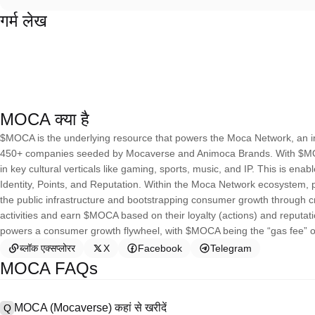
गर्म लेख
MOCA क्या है
$MOCA is the underlying resource that powers the Moca Network, an i
450+ companies seeded by Mocaverse and Animoca Brands. With $MOC
in key cultural verticals like gaming, sports, music, and IP. This is ena
Identity, Points, and Reputation. Within the Moca Network ecosystem, 
the public infrastructure and bootstrapping consumer growth through cr
activities and earn $MOCA based on their loyalty (actions) and reputatio
powers a consumer growth flywheel, with $MOCA being the “gas fee” o
ब्लॉक एक्सप्लोरर
X
Facebook
Telegram
MOCA FAQs
MOCA (Mocaverse) कहां से खरीदें
Q