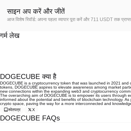
साइन अप करें और जीतें
आज विशेष रिवॉर्ड: अपना पहला व्यापार पूरा करें और 711 USDT तक प्राप्त 
गर्म लेख
DOGECUBE क्या है
DOGECUBE is a cryptocurrency token that was launched in 2021 and oper
tokens, DOGECUBE aspires to elevate awareness among market partici
new connections within the expanding web3 and cryptocurrency commu
The overarching aim of DOGECUBE is to empower its users through edu
informed about the potential and benefits of blockchain technology. As
crypto space, paving the way for a more interconnected and knowled
श्वेतपत्र
X
DOGECUBE FAQs