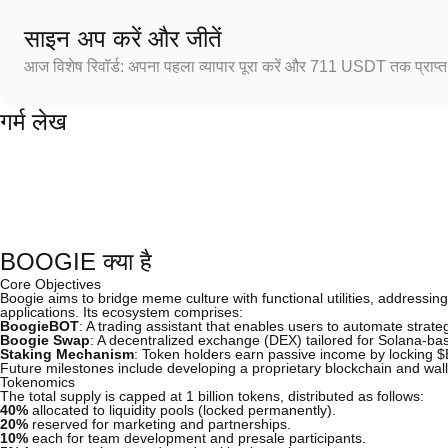
साइन अप करें और जीतें
आज विशेष रिवॉर्ड: अपना पहला व्यापार पूरा करें और 711 USDT तक प्राप्त 
गर्म लेख
BOOGIE क्या है
Core Objectives
Boogie aims to bridge meme culture with functional utilities, addressi
applications. Its ecosystem comprises:
BoogieBOT
: A trading assistant that enables users to automate strate
Boogie Swap
: A decentralized exchange (DEX) tailored for Solana-ba
Staking Mechanism
: Token holders earn passive income by locking 
Future milestones include developing a proprietary blockchain and walle
Tokenomics
The total supply is capped at 1 billion tokens, distributed as follows:
40%
allocated to liquidity pools (locked permanently).
20%
reserved for marketing and partnerships.
10%
each for team development and presale participants.