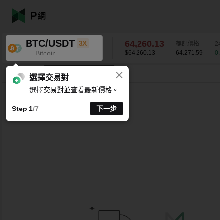
BTC/USDT
64,260.13
3X
標記價格
2
Bitcoin
$64,260.13
64,271.59
0
×
K 線時間週期支援自訂
BTC/USDT
0.10
%
64,260.13
選擇交易對
選擇交易對並查看最新價格。
分時
15 分
1 時
4 時
1 天
1 週
Step 1
/7
下一步