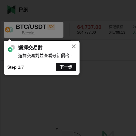
BTC/USDT
64,737.00
3X
標記價格
2
Bitcoin
$64,737.00
64,709.13
0
×
K 線時間週期支援自訂
BTC/USDT
0.15
%
64,737.00
選擇交易對
選擇交易對並查看最新價格。
分時
15 分
1 時
4 時
1 天
1 週
Step 1
/7
下一步