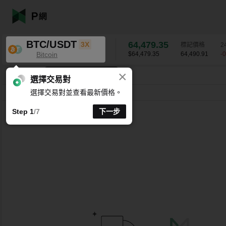
BTC/USDT
64,479.35
3X
標記價格
2
Bitcoin
$64,479.35
64,490.91
-
×
K 線時間週期支援自訂
BTC/USDT
-0.74
%
64,479.35
選擇交易對
選擇交易對並查看最新價格。
分時
15 分
1 時
4 時
1 天
1 週
Step 1
/7
下一步