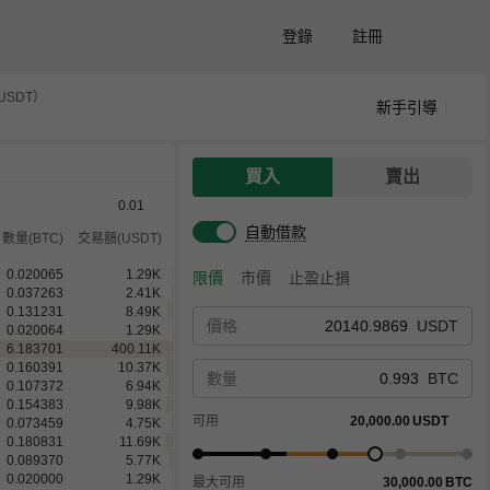
登錄
註冊
USDT）
新手引導
買入
賣出
0.01
自動借款
數量(BTC)
交易額(USDT)
0.131231
8.49
K
限價
市價
止盈止損
0.020064
1.29
K
6.183701
400.11
K
價格
USDT
0.160391
10.37
K
2.558498
165.52
K
0.107372
6.94
K
數量
BTC
0.160391
10.37
K
0.285612
18.47
K
可用
20,000.00
USDT
0.073459
4.75
K
0.107372
6.94
K
0.180831
11.69
K
0.020000
1.29
K
最大可用
30,000.00
BTC