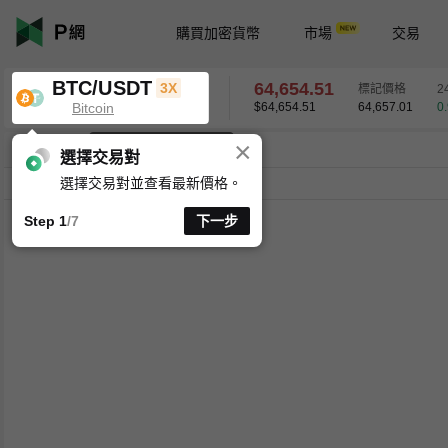
購買加密貨幣
市場
交易
BTC/USDT
64,654.51
3X
標記價格
2
Bitcoin
$64,654.51
64,657.01
0
×
K 線時間週期支援自訂
BTC/USDT
0.96
%
64,654.51
選擇交易對
選擇交易對並查看最新價格。
分時
15 分
1 時
4 時
1 天
1 週
Step 1
/7
下一步