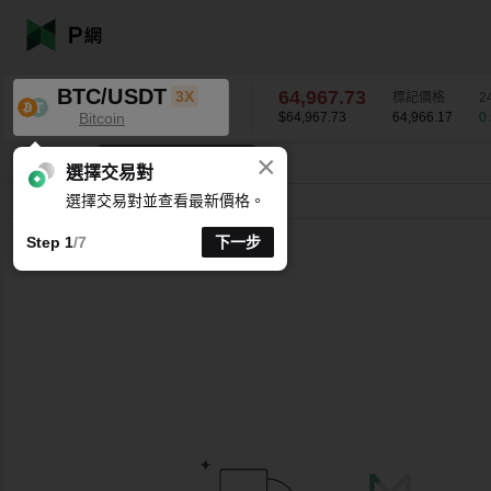
BTC/USDT
64,967.73
3X
標記價格
2
Bitcoin
$64,967.73
64,966.17
0
×
K 線時間週期支援自訂
BTC/USDT
0.55
%
64,967.73
選擇交易對
選擇交易對並查看最新價格。
分時
15 分
1 時
4 時
1 天
1 週
Step 1
/7
下一步