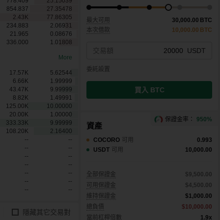
778.409
25.15039
854.837
27.35478
2.43
K
77.86305
最大可用
30,000.00
BTC
234.883
2.06931
本次借款
10,000.00
BTC
21.965
0.08676
336.000
1.01808
交易額
USDT
More
委託設置
17.57
K
5.62544
6.66
K
1.99999
買入 BTC
43.47
K
9.99999
8.82
K
1.49991
125.00
K
10.00000
20.00
K
1.00000
保證金率：
950%
333.33
K
9.99999
資產
108.20
K
2.16400
--
--
COCORO
可用
0.993
--
--
USDT
可用
10,000.00
--
--
--
--
--
--
全部保證金
$9,500.00
--
--
可用保證金
$4,500.00
--
--
維持保證金
$1,000.00
總負債
$10,000.00
隱藏其它交易對
當前杠桿倍數
1.9x