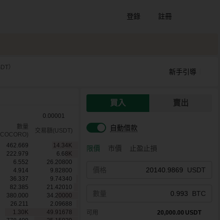
登錄
註冊
SDT）
新手引導
買入
賣出
0.00001
數量
自動借款
交易額(USDT)
(COCORO)
462.669
14.34
K
限價
市價
止盈止損
222.979
6.68
K
6.552
26.20800
價格
USDT
4.914
9.82800
36.337
9.74340
82.385
21.42010
數量
BTC
380.000
34.20000
26.211
2.09688
1.30
K
49.91678
可用
20,000.00
USDT