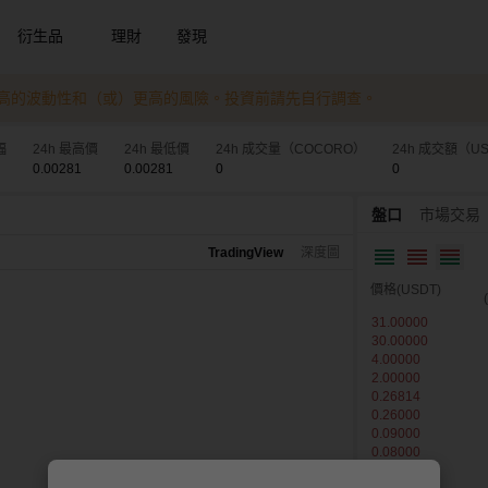
衍生品
理財
發現
更高的波動性和（或）更高的風險。投資前請先自行調查。
幅
24h 最高價
24h 最低價
24h 成交量（COCORO）
24h 成交額（U
0.00281
0.00281
0
0
盤口
市場交易
TradingView
深度圖
價格(USDT)
31.00000
30.00000
4.00000
2.00000
0.26814
0.26000
0.09000
0.08000
0.03835