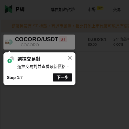
購買加密貨幣
市場
交易
該幣種帶有 ST 標籤，有退市風險，相比其他上市代幣可能具有
COCORO/USDT
0.00281
ST
24h 漲跌
COCORO
$0.00
0.00
%
×
K 線時間週期支援自訂
COCORO/USDT
0.00
%
0.00281
選擇交易對
選擇交易對並查看最新價格。
分時
15 分
1 時
4 時
1 天
1 週
Step 1
/7
下一步