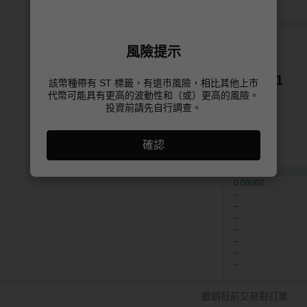
0.03231
0.03200
0.03199
0.00881
0.00395
風險提示
0.00303
0.00281
該幣種帶有 ST 標籤，有退市風險，相比其他上市
代幣可能具有更高的波動性和（或）更高的風險。
0.00032
投資前請先自行調查。
0.00030
0.00023
0.00017
確認
0.00008
0.00005
0.00003
0.00002
--
--
--
--
--
--
--
撤銷目前交易對訂單