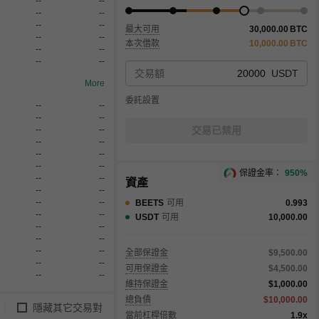
--
--
--
--
--
--
最大可用
30,000.00
BTC
--
--
本次借款
10,000.00
BTC
--
--
--
--
交易額
USDT
More
委託設置
--
--
--
--
交易已禁用
--
--
--
--
--
--
--
--
保證金率：
950%
--
--
資產
--
--
--
--
BEETS
可用
0.993
--
--
USDT
可用
10,000.00
--
--
--
--
--
--
全部保證金
$9,500.00
--
--
可用保證金
$4,500.00
--
--
維持保證金
$1,000.00
總負債
$10,000.00
隱藏其它交易對
當前杠桿倍數
1.9x