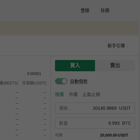
登錄
註冊
新手引導
買入
賣出
0.00001
自動借款
量(BEETS)
交易額(USDT)
--
--
限價
市價
止盈止損
--
--
--
--
價格
USDT
--
--
--
--
--
--
數量
BTC
--
--
--
--
--
--
可用
20,000.00
USDT