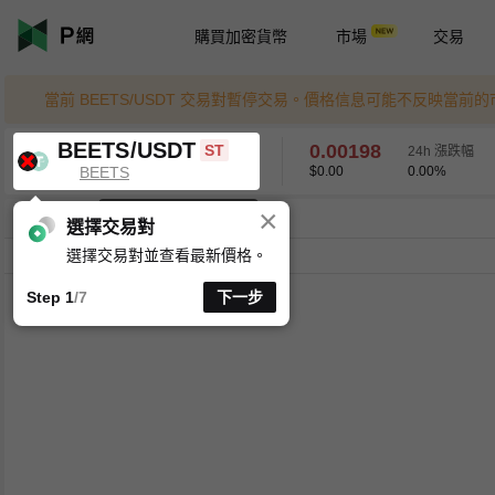
購買加密貨幣
市場
交易
當前 BEETS/USDT 交易對暫停交易。價格信息可能不反映當前
BEETS/USDT
0.00198
ST
24h 漲跌幅
BEETS
$0.00
0.00
%
×
K 線時間週期支援自訂
BEETS/USDT
0.00
%
0.00198
選擇交易對
選擇交易對並查看最新價格。
分時
15 分
1 時
4 時
1 天
1 週
Step 1
/7
下一步