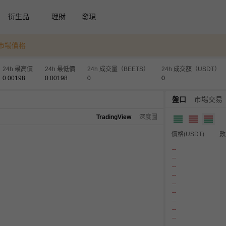
衍生品
理財
發現
的市場價格
24h 最高價
24h 最低價
24h 成交量（BEETS）
24h 成交額（USDT）
0.00198
0.00198
0
0
盤口
市場交易
TradingView
深度圖
價格(USDT)
數
--
--
--
--
--
--
--
--
--