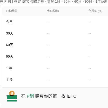
在 P 網上追蹤 iBTC 價格走勢，支援 1日、30日、60日、90日、1年
日期比較
金額變動
漲跌幅 (%)
今日
--
--
30天
--
--
60天
--
--
90天
--
--
1 年
--
--
至今
--
--
在
P網
購買你的第一枚 iBTC