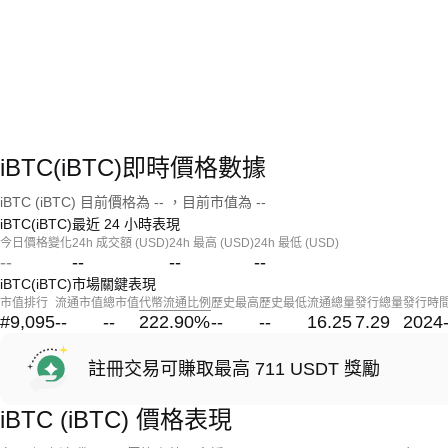
iBTC(iBTC)即時價格數據
iBTC (iBTC) 目前價格為 -- ，目前市值為 --
iBTC(iBTC)最近 24 小時表現
今日價格變化
24h 成交額 (USD)
24h 最高 (USD)
24h 最低 (USD)
--
--
--
--
iBTC(iBTC)市場關鍵表現
市值排行
流通市值
總市值
代幣流通比例
歷史最高
歷史最低
流通總量
發行總量
發行時
#9,095
--
--
222.90
%
--
--
16.25
7.29
2024
註冊交易可賺取最高 711 USDT 獎勵
iBTC (iBTC) 價格表現