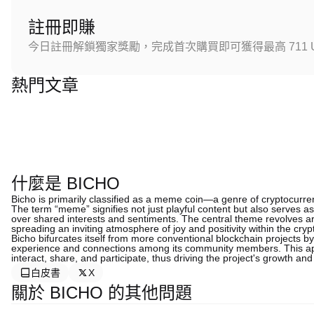
註冊即賺
今日註冊解鎖獨家獎勵，完成首次購買即可獲得最高 711 U
熱門文章
什麼是 BICHO
Bicho is primarily classified as a meme coin—a genre of cryptocurren
The term “meme” signifies not just playful content but also serves 
over shared interests and sentiments. The central theme revolves ar
spreading an inviting atmosphere of joy and positivity within the cryp
Bicho bifurcates itself from more conventional blockchain projects 
experience and connections among its community members. This app
interact, share, and participate, thus driving the project's growth and 
白皮書
X
關於 BICHO 的其他問題