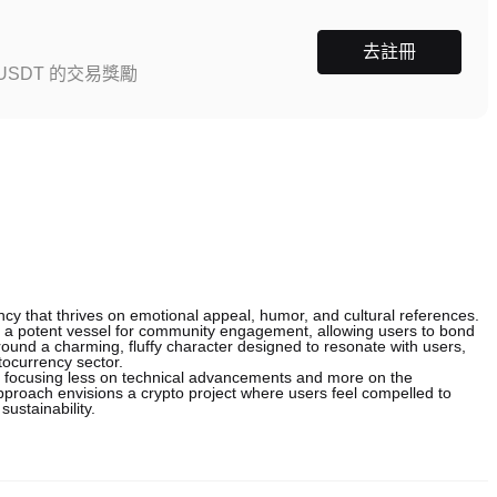
去註冊
SDT 的交易獎勵
cy that thrives on emotional appeal, humor, and cultural references.
as a potent vessel for community engagement, allowing users to bond
ound a charming, fluffy character designed to resonate with users,
tocurrency sector.
by focusing less on technical advancements and more on the
roach envisions a crypto project where users feel compelled to
sustainability.