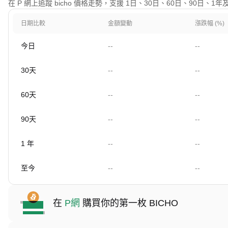
在 P 網上追蹤 bicho 價格走勢，支援 1日、30日、60日、90日、
日期比較
金額變動
漲跌幅 (%)
今日
--
--
30天
--
--
60天
--
--
90天
--
--
1 年
--
--
至今
--
--
在
P網
購買你的第一枚 BICHO