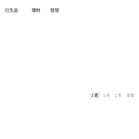
衍生品
理財
發現
1 週
1 月
1 年
全部