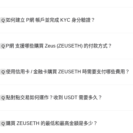
如何建立 P網 帳戶並完成 KYC 身分驗證？
Q
建立帳戶需造訪
註冊頁面
或下載 P網 應用（iOS/安卓），點按「
A
成驗證。註冊後進入「設定 → 安全與驗證」，上傳有效身分證件和自拍
P網 支援哪些購買 Zeus (ZEUSETH) 的付款方式？
Q
P網 支援：1）信用卡 / 金融卡（Visa/MasterCard）即時購
A
處購買 USDT；3）銀行轉帳（法幣入金）支援美元等法幣，到帳需 1-
使用信用卡 / 金融卡購買 ZEUSETH 時需要支付哪些費用？
Q
易，提供客製化報價。
信用卡手續費因第三方供應商而異，通常為 0.5%-1.5%。 P網 不儲
A
→ ZEUSETH，此時執行 ZEUSETH/USDT 交易需支付標準現貨交易
點對點交易如何運作？收到 USDT 需要多久？
Q
在 P2P 交易中，選擇活躍賣家的廣告，發起購買訂單，直接向賣家付款
A
釋放至你的錢包。結算時間通常為 15 分鐘到 2 小時，取決於支付
購買 ZEUSETH 的最低和最高金額是多少？
Q