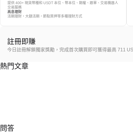
提供 400+ 現貨幣種和 USDT 本位、幣本位、期權、跟單、交易機器人
交易服務
高息理財
活期理財，大額活期，節點質押等多種理財方式
註冊即賺
今日註冊解鎖獨家獎勵，完成首次購買即可獲得最高 711 US
熱門文章
問答