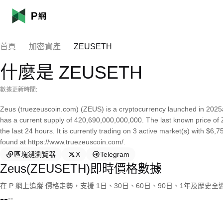
首頁
加密資產
ZEUSETH
什麼是 ZEUSETH
數據更新時間:
Zeus (truezeuscoin.com) (ZEUS) is a cryptocurrency launched in 2025
has a current supply of 420,690,000,000,000. The last known price of
the last 24 hours. It is currently trading on 3 active market(s) with $6
found at https://www.truezeuscoin.com/.
區塊鏈瀏覽器
X
Telegram
Zeus(ZEUSETH)即時價格數據
在 P 網上追蹤 價格走勢，支援 1日、30日、60日、90日、1年及歷史
--
--