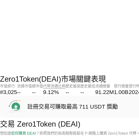
Zero1Token(DEAI)市場關鍵表現
市值排行
流通市值
總市值
代幣流通比例
歷史最高
歷史最低
流通總量
發行總量
發行
#3,025
--
--
9.12
%
--
--
91.22M
1.00B
202
註冊交易可賺取最高 711 USDT 獎勵
交易 Zero1Token (DEAI)
想知道
如何購買 DEAI
？依照我們的指南輕輕鬆鬆在 P 網路上購買 Zero1Token 代幣