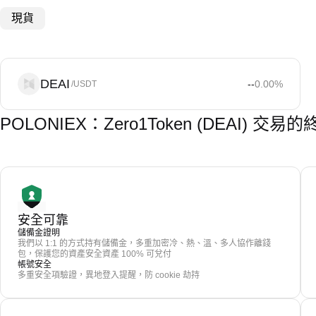
現貨
DEAI
--
0.00
%
/USDT
POLONIEX：Zero1Token (DEAI) 交
安全可靠
儲備金證明
我們以 1:1 的方式持有儲備金，多重加密冷、熱、溫、多人協作離錢
包，保護您的資產安全資產 100% 可兌付
帳號安全
多重安全項驗證，異地登入提醒，防 cookie 劫持