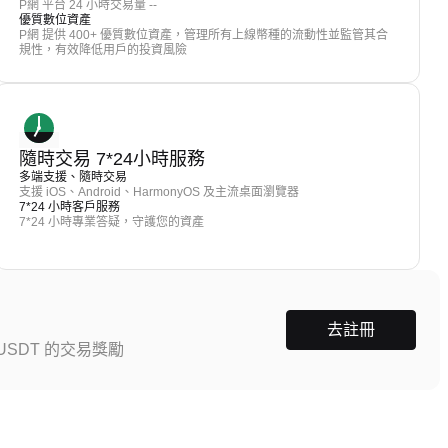
P網 平台 24 小時交易量 --
優質數位資產
P網 提供 400+ 優質數位資產，管理所有上線幣種的流動性並監管其合
規性，有效降低用戶的投資風險
隨時交易 7*24小時服務
多端支援、隨時交易
支援 iOS、Android、HarmonyOS 及主流桌面瀏覽器
7*24 小時客戶服務
7*24 小時專業答疑，守護您的資產
去註冊
SDT 的交易獎勵