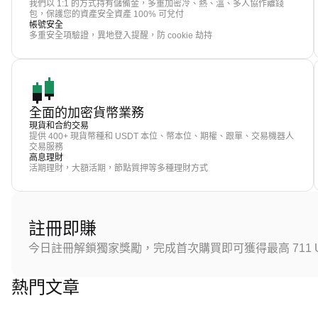
我們以 1:1 的方式持有儲備金，多重加密冷、熱、溫、多人協作離錢
包，保護您的資產安全資產 100% 可兌付
帳號安全
多重安全項驗證，異地登入提醒，防 cookie 劫持
全面的加密貨幣業務
現貨和合約交易
提供 400+ 現貨幣種和 USDT 本位、幣本位、期權、跟單、交易機器人
交易服務
高息理財
活期理財，大額活期，節點質押等多種理財方式
註冊即賺
今日註冊解鎖獨家獎勵，完成首次購買即可獲得最高 711 U
熱門文章