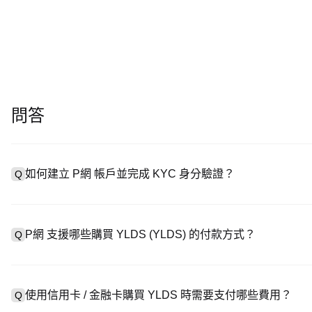
問答
如何建立 P網 帳戶並完成 KYC 身分驗證？
Q
建立帳戶需造訪
註冊頁面
或下載 P網 應用（iOS/安卓），點
A
成驗證。註冊後進入「設定 → 安全與驗證」，上傳有效身分證件和自
P網 支援哪些購買 YLDS (YLDS) 的付款方式？
Q
P網 支援：1）信用卡 / 金融卡（Visa/MasterCard）即時
A
處購買 USDT；3）銀行轉帳（法幣入金）支援美元等法幣，到帳需 
使用信用卡 / 金融卡購買 YLDS 時需要支付哪些費用？
Q
易，提供客製化報價。