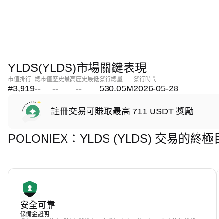
YLDS(YLDS)市場關鍵表現
市值排行
總市值
歷史最高
歷史最低
發行總量
發行時間
#3,919
--
--
--
530.05M
2026-05-28
註冊交易可賺取最高 711 USDT 獎勵
POLONIEX：YLDS (YLDS) 交易的終
安全可靠
儲備金證明