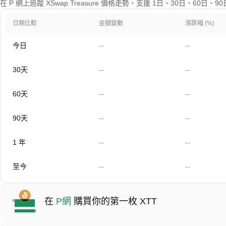
在 P 網上追蹤 XSwap Treasure 價格走勢，支援 1日、30日、60日
日期比較
金額變動
漲跌幅 (%)
今日
--
--
30天
--
--
60天
--
--
90天
--
--
1 年
--
--
至今
--
--
在
P網
購買你的第一枚 XTT