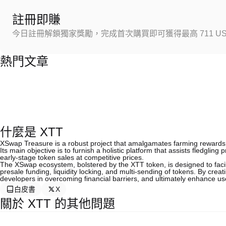
註冊即賺
今日註冊解鎖獨家獎勵，完成首次購買即可獲得最高 711 US
熱門文章
什麼是 XTT
XSwap Treasure is a robust project that amalgamates farming rewards wi
Its main objective is to furnish a holistic platform that assists fledgling 
early-stage token sales at competitive prices.
The XSwap ecosystem, bolstered by the XTT token, is designed to facili
presale funding, liquidity locking, and multi-sending of tokens. By creat
developers in overcoming financial barriers, and ultimately enhance us
白皮書
X
關於 XTT 的其他問題