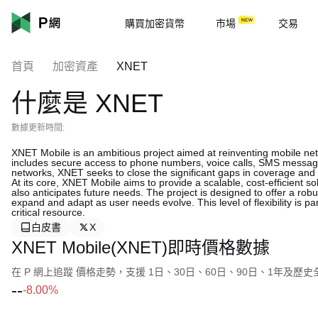
購買加密貨幣
市場
交易
首頁
加密資產
XNET
什麼是 XNET
數據更新時間:
XNET Mobile is an ambitious project aimed at reinventing mobile net
includes secure access to phone numbers, voice calls, SMS messagi
networks, XNET seeks to close the significant gaps in coverage and
At its core, XNET Mobile aims to provide a scalable, cost-efficient s
also anticipates future needs. The project is designed to offer a rob
expand and adapt as user needs evolve. This level of flexibility is pa
critical resource.
白皮書
X
XNET Mobile(XNET)即時價格數據
在 P 網上追蹤 價格走勢，支援 1日、30日、60日、90日、1年及歷
--
-8.00%