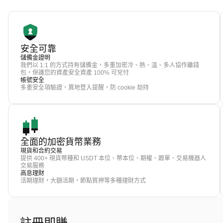
安全可靠
儲備金證明
我們以 1:1 的方式持有儲備金，多重加密冷、熱、溫、多人協作離錢
包，保護您的資產安全資產 100% 可兌付
帳號安全
多重安全項驗證，異地登入提醒，防 cookie 劫持
全面的加密貨幣業務
現貨和合約交易
提供 400+ 現貨幣種和 USDT 本位、幣本位、期權、跟單、交易機器人
交易服務
高息理財
活期理財，大額活期，節點質押等多種理財方式
註冊即賺