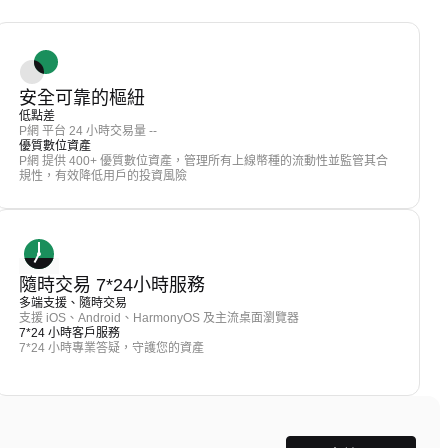
安全可靠的樞紐
低點差
P網 平台 24 小時交易量 --
優質數位資產
P網 提供 400+ 優質數位資產，管理所有上線幣種的流動性並監管其合
規性，有效降低用戶的投資風險
隨時交易 7*24小時服務
多端支援、隨時交易
支援 iOS、Android、HarmonyOS 及主流桌面瀏覽器
7*24 小時客戶服務
7*24 小時專業答疑，守護您的資產