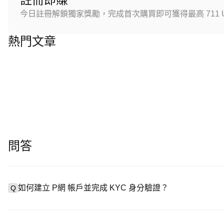
今日註冊解鎖獨家獎勵，完成首次購買即可獲得最高 711 U
熱門文章
問答
如何建立 P網 帳戶並完成 KYC 身分驗證？
Q
建立帳戶需造訪
註冊頁面
或下載 P網 應用（iOS/安卓），點
A
成驗證。註冊後進入「設定 → 安全與驗證」，上傳有效身分證件和自