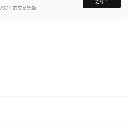
去註冊
SDT 的交易獎勵
按「註冊」，提供郵箱或手機號，設定密碼，並透過確認連結或簡訊驗證碼完
拍。驗證通常在 24-48 小時內完成。