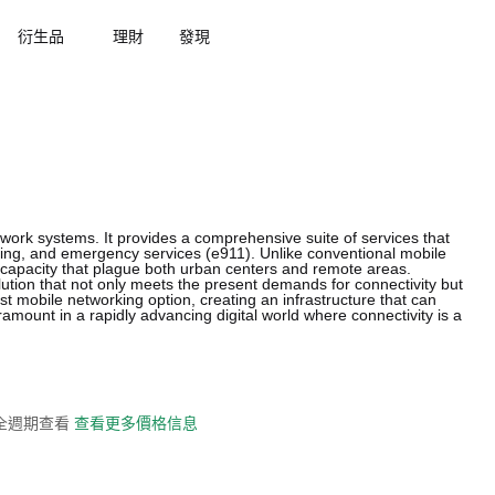
衍生品
理財
發現
work systems. It provides a comprehensive suite of services that
ng, and emergency services (e911). Unlike conventional mobile
 capacity that plague both urban centers and remote areas.
olution that not only meets the present demands for connectivity but
ust mobile networking option, creating an infrastructure that can
ramount in a rapidly advancing digital world where connectivity is a
史全週期查看
查看更多價格信息