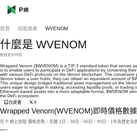
首頁
加密資產
WVENOM
什麼是 WVENOM
數據更新時間:
Wrapped Venom ($WVENOM) is a TIP-3 standard token that serves as a 
is to enable users to participate in DeFi applications by converting thei
with various DeFi protocols on the Venom blockchain. The conversion p
Venom token a user holds, they can obtain an equivalent amount of
This unique design bridges traditional asset management on the Veno
users eager to engage in staking, accessing liquidity pools, or tradin
Ethereum-based assets into a more adaptable format, $WVENOM aims to
the DeFi ecosystem.
白皮書
X
Wrapped Venom(WVENOM)即時價格數據
在 P 網上追蹤 價格走勢，支援 1日、30日、60日、90日、1年及歷史
--
--