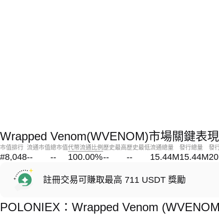
Wrapped Venom(WVENOM)市場關鍵表現
市值排行
流通市值
總市值
代幣流通比例
歷史最高
歷史最低
流通總量
發行總量
發
#8,048
--
--
100.00
%
--
--
15.44M
15.44M
20
註冊交易可賺取最高 711 USDT 獎勵
POLONIEX：Wrapped Venom (WVE