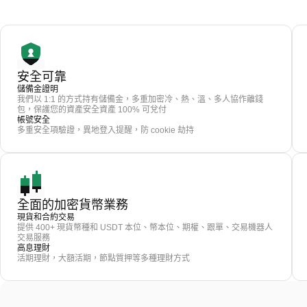
安全可靠
儲備金證明
我們以 1:1 的方式持有儲備金，多重加密冷、熱、溫、多人協作離錢
包，保護您的資產安全資產 100% 可兌付
帳號安全
多重安全項驗證，異地登入提醒，防 cookie 劫持
全面的加密貨幣業務
現貨和合約交易
提供 400+ 現貨幣種和 USDT 本位、幣本位、期權、跟單、交易機器人
交易服務
高息理財
活期理財，大額活期，節點質押等多種理財方式