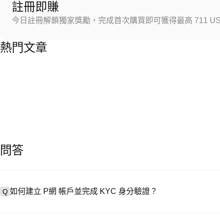
註冊即賺
今日註冊解鎖獨家獎勵，完成首次購買即可獲得最高 711 US
熱門文章
問答
如何建立 P網 帳戶並完成 KYC 身分驗證？
Q
建立帳戶需造訪
註冊頁面
或下載 P網 應用（iOS/安卓），點按「
A