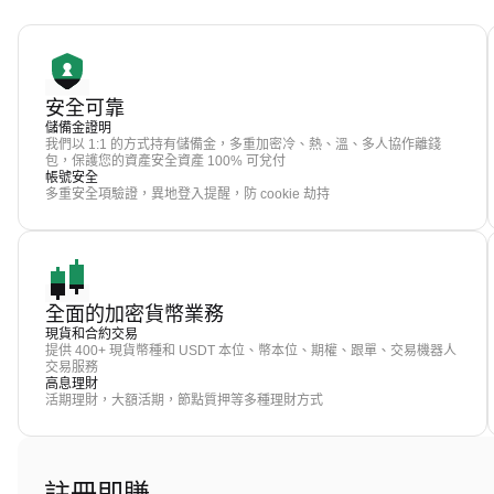
安全可靠
儲備金證明
我們以 1:1 的方式持有儲備金，多重加密冷、熱、溫、多人協作離錢
包，保護您的資產安全資產 100% 可兌付
帳號安全
多重安全項驗證，異地登入提醒，防 cookie 劫持
全面的加密貨幣業務
現貨和合約交易
提供 400+ 現貨幣種和 USDT 本位、幣本位、期權、跟單、交易機器人
交易服務
高息理財
活期理財，大額活期，節點質押等多種理財方式
註冊即賺