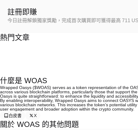
註冊即賺
今日註冊解鎖獨家獎勵，完成首次購買即可獲得最高 711 US
熱門文章
什麼是 WOAS
Wrapped Oasys ($WOAS) serves as a token representation of the OASYS t
across various blockchain platforms, particularly those that support 
Oasys is quite straightforward: to enhance the liquidity and accessibili
By enabling interoperability, Wrapped Oasys aims to connect OASYS wi
various blockchain networks. This increases the token’s potential utility
user engagement and broader adoption within the crypto community.
白皮書
X
關於 WOAS 的其他問題