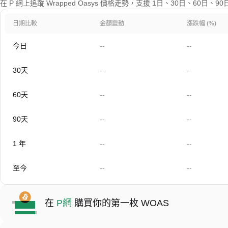
在 P 網上追蹤 Wrapped Oasys 價格走勢，支援 1日、30日、60日
日期比較
金額變動
漲跌幅 (%)
今日
--
--
30天
--
--
60天
--
--
90天
--
--
1 年
--
--
至今
--
--
在
P網
購買你的第一枚 WOAS