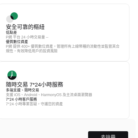
安全可靠的樞紐
低點差
P網 平台 24 小時交易量 --
優質數位資產
P網 提供 400+ 優質數位資產，管理所有上線幣種的流動性並監管其合
規性，有效降低用戶的投資風險
隨時交易 7*24小時服務
多端支援、隨時交易
支援 iOS、Android、HarmonyOS 及主流桌面瀏覽器
7*24 小時客戶服務
7*24 小時專業答疑，守護您的資產
去註冊