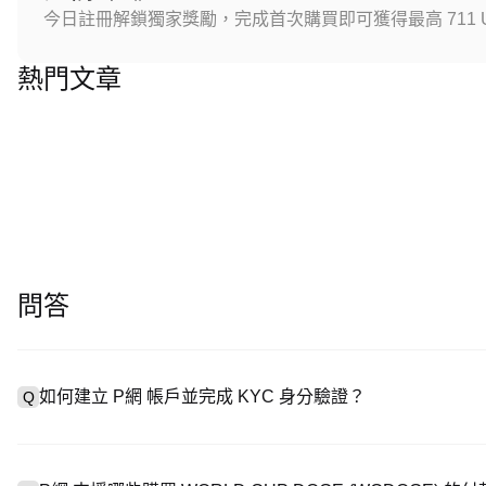
今日註冊解鎖獨家獎勵，完成首次購買即可獲得最高 711 U
熱門文章
問答
如何建立 P網 帳戶並完成 KYC 身分驗證？
Q
建立帳戶需造訪
註冊頁面
或下載 P網 應用（iOS/安卓），點
A
成驗證。註冊後進入「設定 → 安全與驗證」，上傳有效身分證件和自