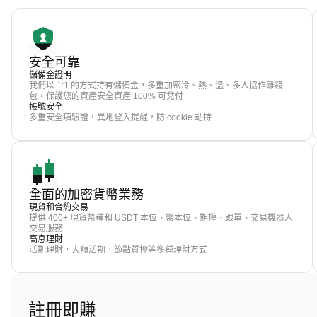
安全可靠
儲備金證明
我們以 1:1 的方式持有儲備金，多重加密冷、熱、溫、多人協作離錢
包，保護您的資產安全資產 100% 可兌付
帳號安全
多重安全項驗證，異地登入提醒，防 cookie 劫持
全面的加密貨幣業務
現貨和合約交易
提供 400+ 現貨幣種和 USDT 本位、幣本位、期權、跟單、交易機器人
交易服務
高息理財
活期理財，大額活期，節點質押等多種理財方式
註冊即賺