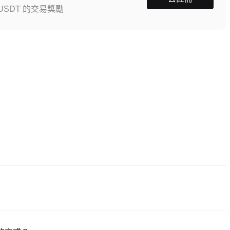
SDT 的交易獎勵
按「註冊」，提供郵箱或手機號，設定密碼，並透過確認連結或簡訊驗證碼完
拍。驗證通常在 24-48 小時內完成。