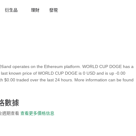
衍生品
理財
發現
26and operates on the Ethereum platform. WORLD CUP DOGE has a
The last known price of WORLD CUP DOGE is 0 USD and is up -0.00
 with $0.00 traded over the last 24 hours. More information can be found
價格數據
史全週期查看
查看更多價格信息