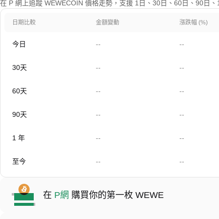
在 P 網上追蹤 WEWECOIN 價格走勢，支援 1日、30日、60日、90
日期比較
金額變動
漲跌幅 (%)
今日
--
--
30天
--
--
60天
--
--
90天
--
--
1 年
--
--
至今
--
--
在
P網
購買你的第一枚 WEWE