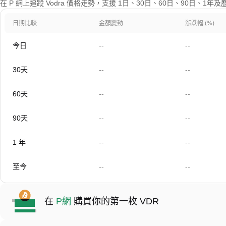
在 P 網上追蹤 Vodra 價格走勢，支援 1日、30日、60日、90日、1年
日期比較
金額變動
漲跌幅 (%)
今日
--
--
30天
--
--
60天
--
--
90天
--
--
1 年
--
--
至今
--
--
在
P網
購買你的第一枚 VDR