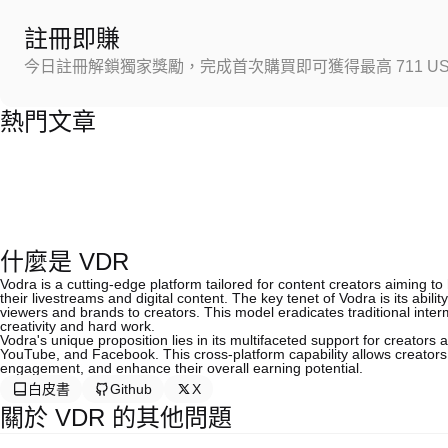
註冊即賺
今日註冊解鎖獨家獎勵，完成首次購買即可獲得最高 711 US
熱門文章
什麼是 VDR
Vodra is a cutting-edge platform tailored for content creators aiming t
their livestreams and digital content. The key tenet of Vodra is its abili
viewers and brands to creators. This model eradicates traditional inte
creativity and hard work.
Vodra's unique proposition lies in its multifaceted support for creators 
YouTube, and Facebook. This cross-platform capability allows creators
engagement, and enhance their overall earning potential.
白皮書
Github
X
關於 VDR 的其他問題