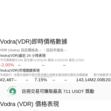
Vodra(VDR)即時價格數據
VDR (Vodra) 目前價格為 -- ，目前市值為 --
Vodra(VDR)最近 24 小時表現
今日價格變化
24h 成交額 (USD)
24h 最高 (USD)
24h 最低 (USD)
-2.00%
--
--
--
Vodra(VDR)市場關鍵表現
市值排行
流通市值
總市值
代幣流通比例
歷史最高
歷史最低
流通總量
發行總量
發
#2,487
--
--
7.15
%
--
--
143.14M
2.00B
20
註冊交易可賺取最高 711 USDT 獎勵
Vodra (VDR) 價格表現