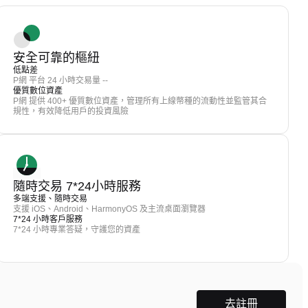
安全可靠的樞紐
低點差
P網 平台 24 小時交易量 --
優質數位資產
P網 提供 400+ 優質數位資產，管理所有上線幣種的流動性並監管其合
規性，有效降低用戶的投資風險
隨時交易 7*24小時服務
多端支援、隨時交易
支援 iOS、Android、HarmonyOS 及主流桌面瀏覽器
7*24 小時客戶服務
7*24 小時專業答疑，守護您的資產
去註冊