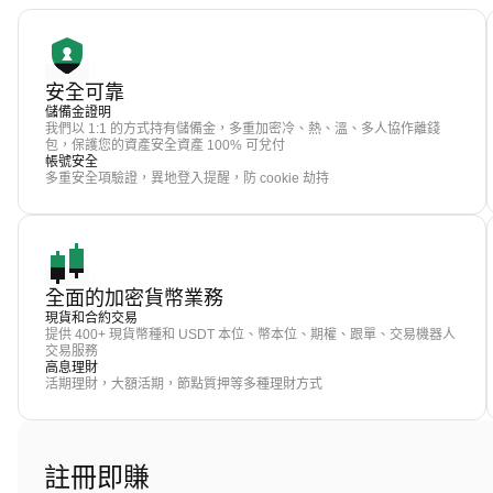
安全可靠
儲備金證明
我們以 1:1 的方式持有儲備金，多重加密冷、熱、溫、多人協作離錢
包，保護您的資產安全資產 100% 可兌付
帳號安全
多重安全項驗證，異地登入提醒，防 cookie 劫持
全面的加密貨幣業務
現貨和合約交易
提供 400+ 現貨幣種和 USDT 本位、幣本位、期權、跟單、交易機器人
交易服務
高息理財
活期理財，大額活期，節點質押等多種理財方式
註冊即賺