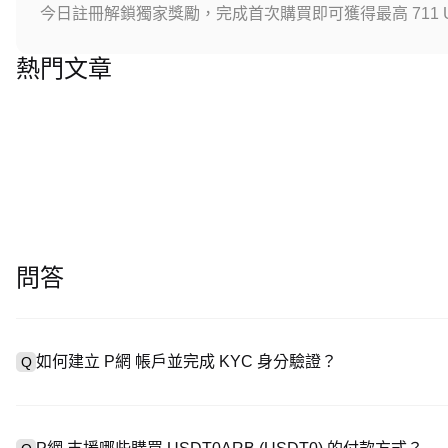
今日註冊解鎖獨家獎勵，完成首次購買即可獲得最高 711 U
熱門文章
問答
如何建立 P網 帳戶並完成 KYC 身分驗證？
Q
建立帳戶需造訪
註冊頁面
或下載 P網 應用（iOS/安卓），點
A
成驗證。註冊後進入「設定 → 安全與驗證」，上傳有效身分證件和自