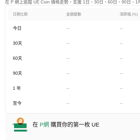
在 P 網上追蹤 UE Coin 價格走勢，支援 1日、30日、60日、90日
日期比較
金額變動
漲跌幅 (%)
今日
--
--
30天
--
--
60天
--
--
90天
--
--
1 年
--
--
至今
--
--
在
P網
購買你的第一枚 UE