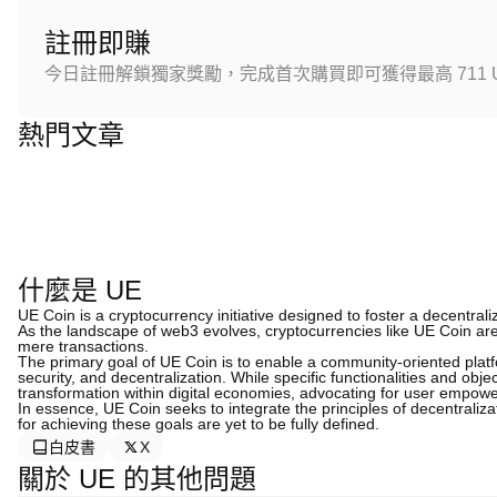
註冊即賺
今日註冊解鎖獨家獎勵，完成首次購買即可獲得最高 711 U
熱門文章
什麼是 UE
UE Coin is a cryptocurrency initiative designed to foster a decentr
As the landscape of web3 evolves, cryptocurrencies like UE Coin are 
mere transactions.
The primary goal of UE Coin is to enable a community-oriented plat
security, and decentralization. While specific functionalities and objec
transformation within digital economies, advocating for user empo
In essence, UE Coin seeks to integrate the principles of decentraliza
for achieving these goals are yet to be fully defined.
白皮書
X
關於 UE 的其他問題