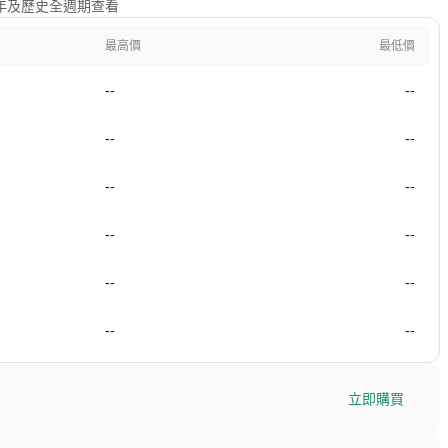
、1年及歷史全週期查看
最高價
最低價
--
--
--
--
--
--
--
--
--
--
--
--
立即購買