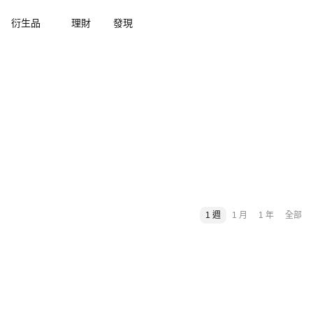
衍生品
理財
發現
1 週
1 月
1 年
全部