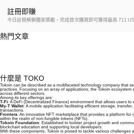
註冊即賺
今日註冊解鎖獨家獎勵，完成首次購買即可獲得最高 711 US
熱門文章
什麼是 TOKO
Tokoin can be described as a multifaceted technology company that seek
practices. Focusing on an array of applications, the Tokoin ecosyste
across different sectors.
Among its key offerings are:
T-Fi
: A DeFi (Decentralized Finance) environment that allows users to e
My-T Wallet
: A mobile application facilitating efficient storage, trans
transactions.
Frontera
: An innovative NFT marketplace that provides a platform for d
within the realm of non-fungible tokens (NFTs).
Tokoin Foundation
: Established to bolster project growth and commun
blockchain education and supporting local developers.
With these components, Tokoin is poised to tackle various challenges a