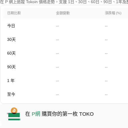
在 P 網上追蹤 Tokoin 價格走勢，支援 1日、30日、60日、90日、1
日期比較
金額變動
漲跌幅 (%)
今日
--
--
30天
--
--
60天
--
--
90天
--
--
1 年
--
--
至今
--
--
在
P網
購買你的第一枚 TOKO