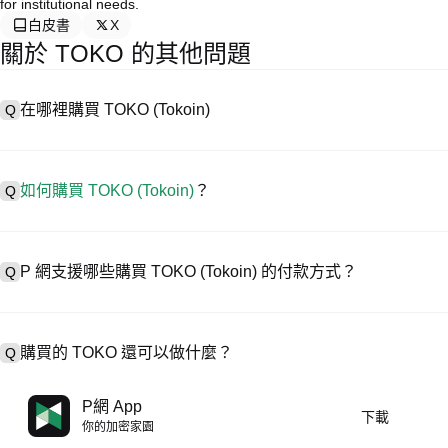
for institutional needs.
白皮書
X
關於 TOKO 的其他問題
在哪裡購買 TOKO (Tokoin)
Q
A
中心化交易所 (CEX) 是購買 Tokoin 最簡單、最可靠的方式之
輕鬆交易。例如，P 網支援多種代幣交易，包括 TOKO，並提供具
如何購買 TOKO (Tokoin)
？
Q
在 CEX 購買 Tokoin 一般需要以下步驟：
1. 創建帳戶並完成身分驗證 (KYC)。
A
在 P 網僅需 4 步就可開啟您的加密資產交易之旅，安全便捷地買賣 TOK
2. 在帳戶中存入法幣或加密貨幣。
P 網支援哪些購買 TOKO (Tokoin) 的付款方式？
Q
3. 在 CEX 中搜尋 TOKO。
4. 以市價或限價下單購買。
A
P 網支援：
1）信用卡/金融卡(Visa/MasterCard) 即時購買穩定幣 (USDT)；
購買的 TOKO 還可以做什麼？
Q
2）點對點 (P2P) 交易，透過託管機制直接向其他用戶購買 USDT；
3）銀行轉帳（法幣入金）支援美元等法幣，到帳需 1-3 個工作日；
4）場外交易 (OTC) 處理超過 10 萬美元的大宗交易，提供客製化報
A
使用 USDT 或 USDC 進行合約交易。
P網 App
下載
持幣賺幣，坐享收益。
你的加密家園