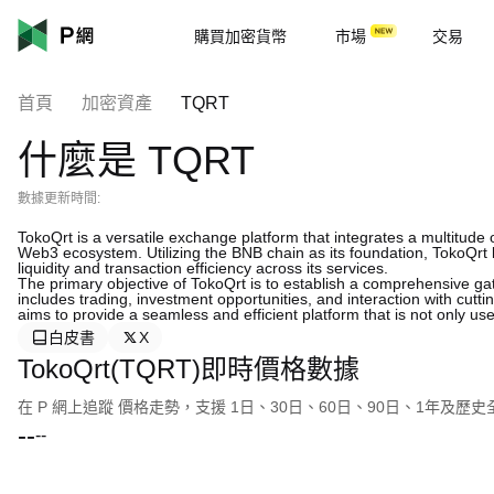
購買加密貨幣
市場
交易
首頁
加密資產
TQRT
什麼是 TQRT
數據更新時間:
TokoQrt is a versatile exchange platform that integrates a multitude 
Web3 ecosystem. Utilizing the BNB chain as its foundation, TokoQrt
liquidity and transaction efficiency across its services.
The primary objective of TokoQrt is to establish a comprehensive gat
includes trading, investment opportunities, and interaction with cut
aims to provide a seamless and efficient platform that is not only user
白皮書
X
TokoQrt(TQRT)即時價格數據
在 P 網上追蹤 價格走勢，支援 1日、30日、60日、90日、1年及歷
--
--