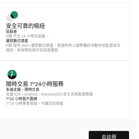
安全可靠的樞紐
低點差
P網 平台 24 小時交易量 --
優質數位資產
P網 提供 400+ 優質數位資產，管理所有上線幣種的流動性並監管其合
規性，有效降低用戶的投資風險
隨時交易 7*24小時服務
多端支援、隨時交易
支援 iOS、Android、HarmonyOS 及主流桌面瀏覽器
7*24 小時客戶服務
7*24 小時專業答疑，守護您的資產
去註冊