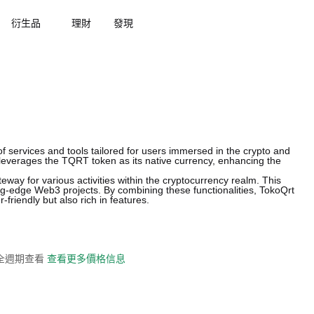
衍生品
理財
發現
of services and tools tailored for users immersed in the crypto and
 leverages the TQRT token as its native currency, enhancing the
eway for various activities within the cryptocurrency realm. This
ting-edge Web3 projects. By combining these functionalities, TokoQrt
-friendly but also rich in features.
史全週期查看
查看更多價格信息