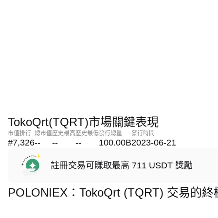
TokoQrt(TQRT)市場關鍵表現
市值排行
總市值
歷史最高
歷史最低
發行總量
發行時間
#7,326
--
--
--
100.00B
2023-06-21
註冊交易可賺取最高 711 USDT 獎勵
POLONIEX：TokoQrt (TQRT) 交易