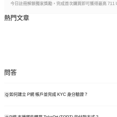
今日註冊解鎖獨家獎勵，完成首次購買即可獲得最高 711 U
熱門文章
問答
如何建立 P網 帳戶並完成 KYC 身分驗證？
Q
建立帳戶需造訪
註冊頁面
或下載 P網 應用（iOS/安卓），點
A
成驗證。註冊後進入「設定 → 安全與驗證」，上傳有效身分證件和自