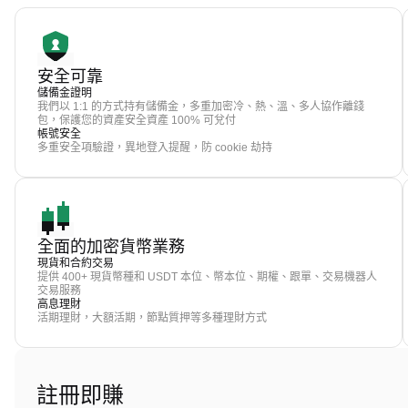
安全可靠
儲備金證明
我們以 1:1 的方式持有儲備金，多重加密冷、熱、溫、多人協作離錢
包，保護您的資產安全資產 100% 可兌付
帳號安全
多重安全項驗證，異地登入提醒，防 cookie 劫持
全面的加密貨幣業務
現貨和合約交易
提供 400+ 現貨幣種和 USDT 本位、幣本位、期權、跟單、交易機器人
交易服務
高息理財
活期理財，大額活期，節點質押等多種理財方式
註冊即賺