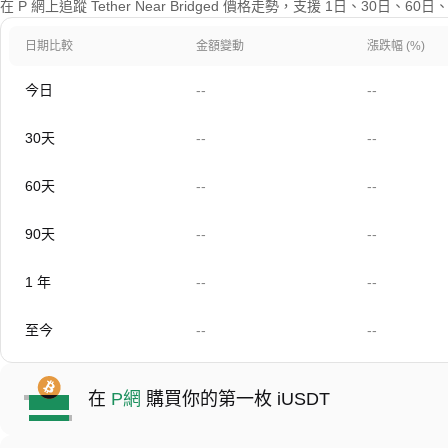
在 P 網上追蹤 Tether Near Bridged 價格走勢，支援 1日、30日、
日期比較
金額變動
漲跌幅 (%)
今日
--
--
30天
--
--
60天
--
--
90天
--
--
1 年
--
--
至今
--
--
在
P網
購買你的第一枚 iUSDT