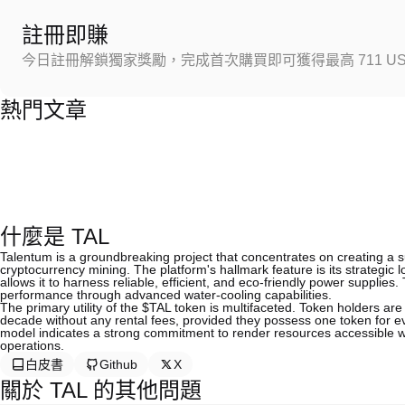
註冊即賺
今日註冊解鎖獨家獎勵，完成首次購買即可獲得最高 711 US
熱門文章
什麼是 TAL
Talentum is a groundbreaking project that concentrates on creating a
cryptocurrency mining. The platform's hallmark feature is its strategic
allows it to harness reliable, efficient, and eco-friendly power supplie
performance through advanced water-cooling capabilities.
The primary utility of the $TAL token is multifaceted. Token holders are 
decade without any rental fees, provided they possess one token for e
model indicates a strong commitment to render resources accessible wh
operations.
白皮書
Github
X
關於 TAL 的其他問題