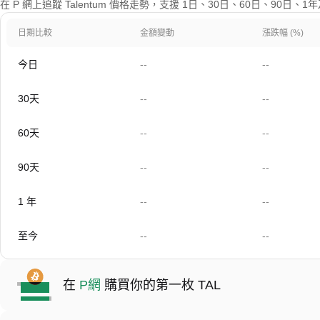
在 P 網上追蹤 Talentum 價格走勢，支援 1日、30日、60日、90日、
日期比較
金額變動
漲跌幅 (%)
今日
--
--
30天
--
--
60天
--
--
90天
--
--
1 年
--
--
至今
--
--
在
P網
購買你的第一枚 TAL