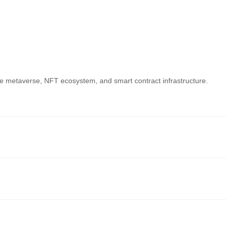
le metaverse, NFT ecosystem, and smart contract infrastructure.
式之一。 CEX 平台提供更友善的用戶介面、高流動性和各種交易工具，幫助用
供具有競爭力的交易費用。
FI (Step App) 及多種優質數位資產。