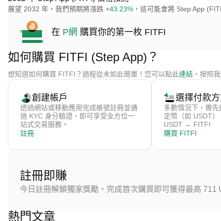
展望 2032 年，我們預期將漲跌
+43.23%
，這可能會將 Step App (FI
在
P網
購買你的第一枚 FITFI
如何購買 FITFI (Step App)？
想知道如何購買 FITFI？過程從未如此簡單！您可以點此
連結
，按照我們
創建帳戶
選擇付款方
透過網站或移動應用完成帳號註冊並通
多數情況下，需先
過 KYC 身分驗證，即可享受全方位一
定幣（如 USDT
站式交易服務。
USDT → FITFI
註冊
購買 FITFI
註冊即賺
今日註冊解鎖獨家獎勵，完成首次購買即可獲得最高 711 U
熱門文章