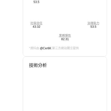
53.5
社區信任
治理能力
43.32
53.5
業務彈性
82.31
*資料由
@CertiK
第三方網站獨立提供
技術分析