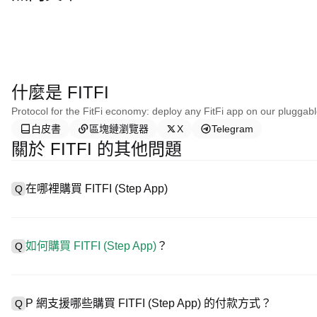
什麼是 FITFI
Protocol for the FitFi economy: deploy any FitFi app on our pluggab
白皮書
區塊鏈瀏覽器
X
Telegram
關於 FITFI 的其他問題
在哪裡購買 FITFI (Step App)
Q
A
中心化交易所 (CEX) 是購買 Step App 最簡單、最可靠的方
戶輕鬆交易。例如，P 網支援多種代幣交易，包括 FITFI，並提
如何購買 FITFI (Step App)
？
Q
在 CEX 購買 Step App 一般需要以下步驟：
1. 創建帳戶並完成身分驗證 (KYC)。
A
在 P 網僅需 4 步就可開啟您的加密資產交易之旅，安全便捷地買賣 FIT
2. 在帳戶中存入法幣或加密貨幣。
P 網支援哪些購買 FITFI (Step App) 的付款方式？
Q
3. 在 CEX 中搜尋 FITFI。