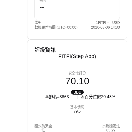
獲得
匯率
1FITFI = --USD
數據更新時間 (UTC+00:00)
2026-08-06 14:33
評級資訊
FITFI(Step App)
安全性評分
70.10
BBB
排名
#3863
百分位數
20.43%
基本情況
79.5
程式碼安全
市場穩定性
性
85.29