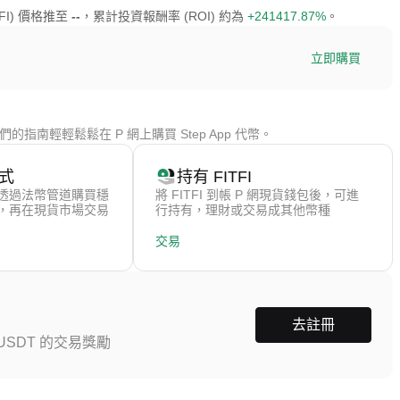
TFI) 價格推至
--
，累計投資報酬率 (ROI) 約為
+241417.87%
。
立即購買
的指南輕輕鬆鬆在 P 網上購買 Step App 代幣。
式
持有 FITFI
透過法幣管道購買穩
將 FITFI 到帳 P 網現貨錢包後，可進
），再在現貨市場交易
行持有，理財或交易成其他幣種
交易
去註冊
SDT 的交易獎勵