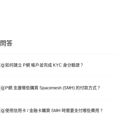
問答
如何建立 P網 帳戶並完成 KYC 身分驗證？
Q
建立帳戶需造訪
註冊頁面
或下載 P網 應用（iOS/安卓），點按「
A
成驗證。註冊後進入「設定 → 安全與驗證」，上傳有效身分證件和自拍
P網 支援哪些購買 Spacemesh (SMH) 的付款方式？
Q
P網 支援：1）信用卡 / 金融卡（Visa/MasterCard）即時購
A
處購買 USDT；3）銀行轉帳（法幣入金）支援美元等法幣，到帳需 1-
使用信用卡 / 金融卡購買 SMH 時需要支付哪些費用？
Q
易，提供客製化報價。