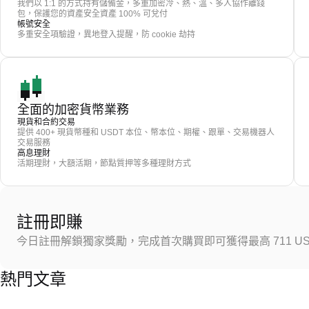
我們以 1:1 的方式持有儲備金，多重加密冷、熱、溫、多人協作離錢
包，保護您的資產安全資產 100% 可兌付
帳號安全
多重安全項驗證，異地登入提醒，防 cookie 劫持
全面的加密貨幣業務
現貨和合約交易
提供 400+ 現貨幣種和 USDT 本位、幣本位、期權、跟單、交易機器人
交易服務
高息理財
活期理財，大額活期，節點質押等多種理財方式
註冊即賺
今日註冊解鎖獨家獎勵，完成首次購買即可獲得最高 711 US
熱門文章