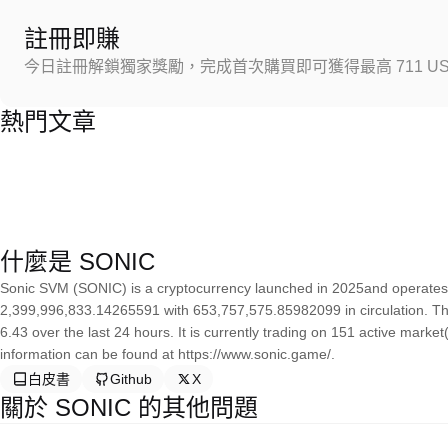
註冊即賺
今日註冊解鎖獨家獎勵，完成首次購買即可獲得最高 711 US
熱門文章
什麼是 SONIC
Sonic SVM (SONIC) is a cryptocurrency launched in 2025and operates 
2,399,996,833.14265591 with 653,757,575.85982099 in circulation. Th
6.43 over the last 24 hours. It is currently trading on 151 active marke
information can be found at https://www.sonic.game/.
白皮書
Github
X
關於 SONIC 的其他問題