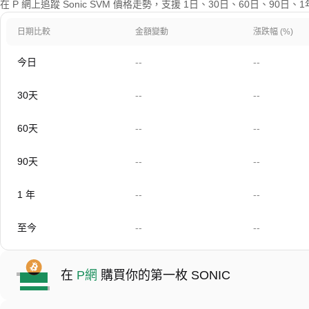
在 P 網上追蹤 Sonic SVM 價格走勢，支援 1日、30日、60日、90日
日期比較
金額變動
漲跌幅 (%)
今日
--
--
30天
--
--
60天
--
--
90天
--
--
1 年
--
--
至今
--
--
在
P網
購買你的第一枚 SONIC