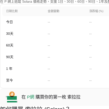
在 P 網上追蹤 Solara 價格走勢，支援 1日、30日、60日、90日、1
日期比較
金額變動
漲跌幅 (%)
今日
--
--
30天
--
--
60天
--
--
90天
--
--
1 年
--
--
至今
--
--
在
P網
購買你的第一枚 索拉拉