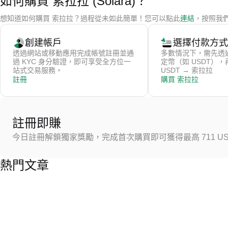
如何購買 索拉拉 (Solara)？
想知道如何購買 索拉拉？過程從未如此簡單！您可以點此
連結
，按照我們
創建帳戶
選擇付款方式
透過網站或移動應用完成帳號註冊並通
多數情況下，需先透
過 KYC 身分驗證，即可享受全方位一
定幣（如 USDT）
站式交易服務。
USDT → 索拉拉
註冊
購買 索拉拉
註冊即賺
今日註冊解鎖獨家獎勵，完成首次購買即可獲得最高 711 US
熱門文章