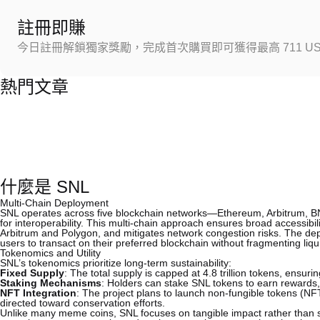
註冊即賺
今日註冊解鎖獨家獎勵，完成首次購買即可獲得最高 711 US
熱門文章
什麼是 SNL
Multi-Chain Deployment
SNL operates across five blockchain networks—Ethereum, Arbitrum, 
for interoperability. This multi-chain approach ensures broad accessibil
Arbitrum and Polygon, and mitigates network congestion risks. The depl
users to transact on their preferred blockchain without fragmenting liqui
Tokenomics and Utility
SNL’s tokenomics prioritize long-term sustainability:
Fixed Supply
: The total supply is capped at 4.8 trillion tokens, ensur
Staking Mechanisms
: Holders can stake SNL tokens to earn rewards, i
NFT Integration
: The project plans to launch non-fungible tokens (NF
directed toward conservation efforts.
Unlike many meme coins, SNL focuses on tangible impact rather than s