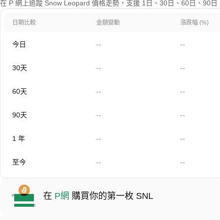
在 P 網上追蹤 Snow Leopard 價格走勢，支援 1日、30日、60日、
日期比較
金額變動
漲跌幅 (%)
今日
--
--
30天
--
--
60天
--
--
90天
--
--
1 年
--
--
至今
--
--
在
P網
購買你的第一枚 SNL