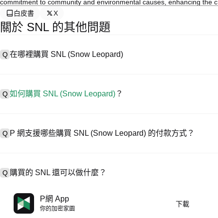
commitment to community and environmental causes, enhancing the credib
白皮書
X
關於 SNL 的其他問題
在哪裡購買 SNL (Snow Leopard)
Q
A
中心化交易所 (CEX) 是購買 Snow Leopard 最簡單、最可靠
幫助用戶輕鬆交易。例如，P 網支援多種代幣交易，包括 SNL，並
如何購買 SNL (Snow Leopard)
？
Q
在 CEX 購買 Snow Leopard 一般需要以下步驟：
1. 創建帳戶並完成身分驗證 (KYC)。
A
在 P 網僅需 4 步就可開啟您的加密資產交易之旅，安全便捷地買賣 SNL (
2. 在帳戶中存入法幣或加密貨幣。
P 網支援哪些購買 SNL (Snow Leopard) 的付款方式？
Q
3. 在 CEX 中搜尋 SNL。
4. 以市價或限價下單購買。
A
P 網支援：
1）信用卡/金融卡(Visa/MasterCard) 即時購買穩定幣 (USDT)；
購買的 SNL 還可以做什麼？
Q
2）點對點 (P2P) 交易，透過託管機制直接向其他用戶購買 USDT；
3）銀行轉帳（法幣入金）支援美元等法幣，到帳需 1-3 個工作日；
4）場外交易 (OTC) 處理超過 10 萬美元的大宗交易，提供客製化報
A
使用 USDT 或 USDC 進行合約交易。
P網 App
下載
持幣賺幣，坐享收益。
你的加密家園