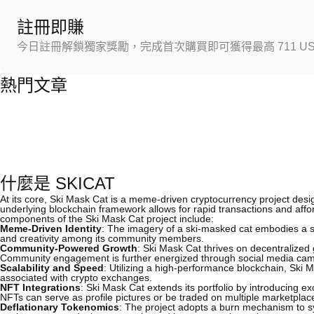
註冊即賺
今日註冊解鎖獨家獎勵，完成首次購買即可獲得最高 711 US
熱門文章
什麼是 SKICAT
At its core, Ski Mask Cat is a meme-driven cryptocurrency project desig
underlying blockchain framework allows for rapid transactions and affo
components of the Ski Mask Cat project include:
Meme-Driven Identity
: The imagery of a ski-masked cat embodies a spi
and creativity among its community members.
Community-Powered Growth
: Ski Mask Cat thrives on decentralized 
Community engagement is further energized through social media camp
Scalability and Speed
: Utilizing a high-performance blockchain, Ski 
associated with crypto exchanges.
NFT Integrations
: Ski Mask Cat extends its portfolio by introducing e
NFTs can serve as profile pictures or be traded on multiple marketplaces
Deflationary Tokenomics
: The project adopts a burn mechanism to sy