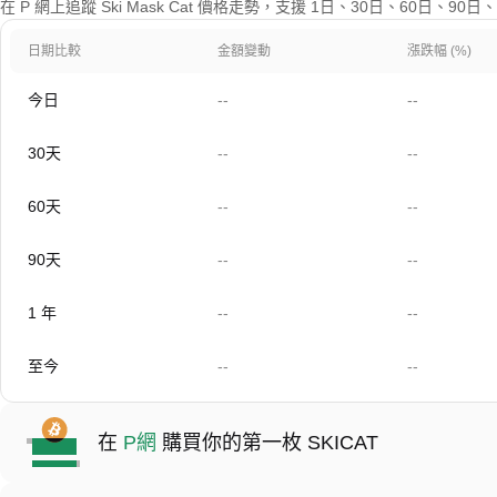
在 P 網上追蹤 Ski Mask Cat 價格走勢，支援 1日、30日、60日、9
日期比較
金額變動
漲跌幅 (%)
今日
--
--
30天
--
--
60天
--
--
90天
--
--
1 年
--
--
至今
--
--
在
P網
購買你的第一枚 SKICAT