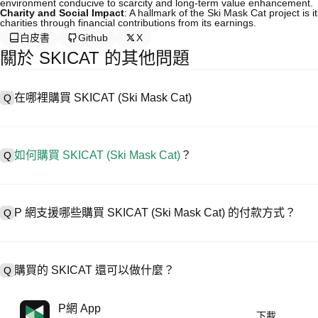
environment conducive to scarcity and long-term value enhancement.
Charity and Social Impact
: A hallmark of the Ski Mask Cat project is i
charities through financial contributions from its earnings.
白皮書
Github
X
關於 SKICAT 的其他問題
在哪裡購買 SKICAT (Ski Mask Cat)
Q
A
中心化交易所 (CEX) 是購買 Ski Mask Cat 最簡單、最可靠
助用戶輕鬆交易。例如，P 網支援多種代幣交易，包括 SKICAT，
如何購買 SKICAT (Ski Mask Cat)
？
Q
在 CEX 購買 Ski Mask Cat 一般需要以下步驟：
1. 創建帳戶並完成身分驗證 (KYC)。
A
在 P 網僅需 4 步就可開啟您的加密資產交易之旅，安全便捷地買賣 SKICAT
2. 在帳戶中存入法幣或加密貨幣。
P 網支援哪些購買 SKICAT (Ski Mask Cat) 的付款方式？
Q
3. 在 CEX 中搜尋 SKICAT。
4. 以市價或限價下單購買。
A
P 網支援：
1）信用卡/金融卡(Visa/MasterCard) 即時購買穩定幣 (USDT)；
購買的 SKICAT 還可以做什麼？
Q
2）點對點 (P2P) 交易，透過託管機制直接向其他用戶購買 USDT；
3）銀行轉帳（法幣入金）支援美元等法幣，到帳需 1-3 個工作日；
4）場外交易 (OTC) 處理超過 10 萬美元的大宗交易，提供客製化報
A
使用 USDT 或 USDC 進行合約交易。
P網 App
下載