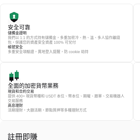
安全可靠
儲備金證明
我們以 1:1 的方式持有儲備金，多重加密冷、熱、溫、多人協作離錢
包，保護您的資產安全資產 100% 可兌付
帳號安全
多重安全項驗證，異地登入提醒，防 cookie 劫持
全面的加密貨幣業務
現貨和合約交易
提供 400+ 現貨幣種和 USDT 本位、幣本位、期權、跟單、交易機器人
交易服務
高息理財
活期理財，大額活期，節點質押等多種理財方式
註冊即賺