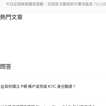
今日註冊解鎖獨家獎勵，完成首次購買即可獲得最高 711 US
熱門文章
問答
如何建立 P網 帳戶並完成 KYC 身分驗證？
Q
建立帳戶需造訪
註冊頁面
或下載 P網 應用（iOS/安卓），點按「
A
成驗證。註冊後進入「設定 → 安全與驗證」，上傳有效身分證件和自拍