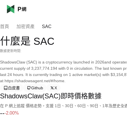
首頁
加密資產
SAC
什麼是 SAC
數據更新時間:
ShadowsClaw (SAC) is a cryptocurrency launched in 2026and operate
current supply of 3,237,774.194 with 0 in circulation. The last known
last 24 hours. It is currently trading on 1 active market(s) with $3,15
at https://shadowsagent.net/#/home.
白皮書
Github
X
ShadowsClaw(SAC)即時價格數據
在 P 網上追蹤 價格走勢，支援 1日、30日、60日、90日、1年及歷史
--
-2.00%