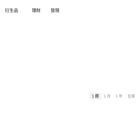
衍生品
理財
發現
1 週
1 月
1 年
全部