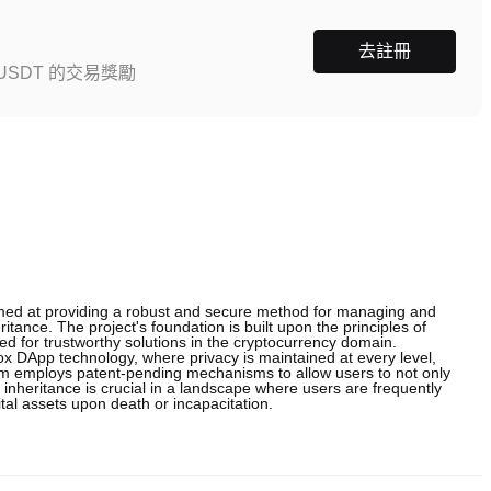
去註冊
SDT 的交易獎勵
 aimed at providing a robust and secure method for managing and
eritance. The project's foundation is built upon the principles of
need for trustworthy solutions in the cryptocurrency domain.
gBox DApp technology, where privacy is maintained at every level,
orm employs patent-pending mechanisms to allow users to not only
n inheritance is crucial in a landscape where users are frequently
ital assets upon death or incapacitation.