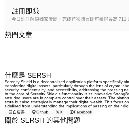
註冊即賺
今日註冊解鎖獨家獎勵，完成首次購買即可獲得最高 711 U
熱門文章
什麼是 SERSH
Serenity Shield is a decentralized application platform specifically
transferring digital assets, particularly through the lens of crypto inh
security, confidentiality, and accessibility, addressing the pressing 
At the core of Serenity Shield's functionality is its innovative Stron
ensuring users are in complete control over their assets. The platf
store but also strategically manage their digital wealth. This focus o
sidelined from understanding the implications of passing on their dig
白皮書
Github
X
Facebook
關於 SERSH 的其他問題