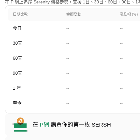
在 P 網上追蹤 Serenity 價格走勢，支援 1日、30日、60日、90
日期比較
金額變動
漲跌幅 (%)
今日
--
--
30天
--
--
60天
--
--
90天
--
--
1 年
--
--
至今
--
--
在
P網
購買你的第一枚 SERSH