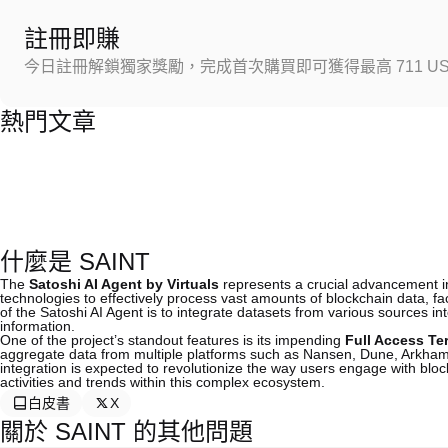
註冊即賺
今日註冊解鎖獨家獎勵，完成首次購買即可獲得最高 711 US
熱門文章
什麼是 SAINT
The
Satoshi AI Agent by Virtuals
represents a crucial advancement in t
technologies to effectively process vast amounts of blockchain data, fac
of the Satoshi AI Agent is to integrate datasets from various sources into 
information.
One of the project’s standout features is its impending
Full Access Te
aggregate data from multiple platforms such as Nansen, Dune, Arkham
integration is expected to revolutionize the way users engage with bl
activities and trends within this complex ecosystem.
白皮書
X
關於 SAINT 的其他問題