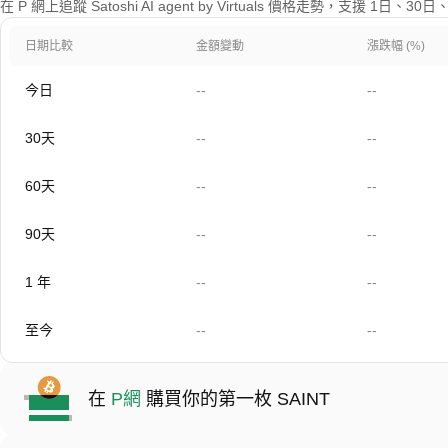
在 P 網上追蹤 Satoshi AI agent by Virtuals 價格走勢，支援 1
日期比較
金額變動
漲跌幅 (%)
今日
--
--
30天
--
--
60天
--
--
90天
--
--
1 年
--
--
至今
--
--
在
P網
購買你的第一枚 SAINT